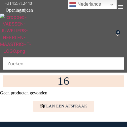
+31455712440
Nederlands
Openingstijden
Onderhoud & rep
0
16
Geen producten gevonden.
PLAN EEN AFSPRAAK