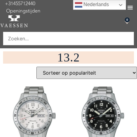
+31455712440
Nederlands
Openingstijden
0
13.2