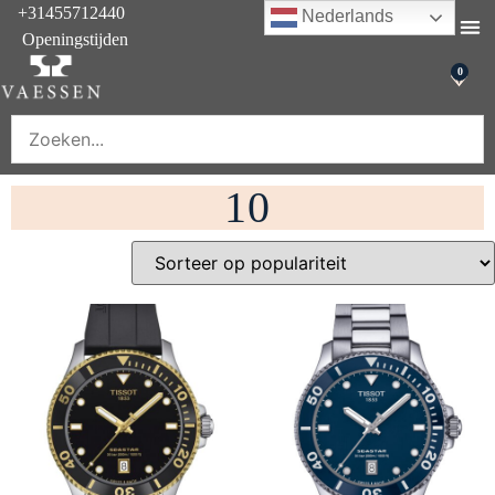
+31455712440
Nederlands
Openingstijden
Onderhoud & rep
0
10