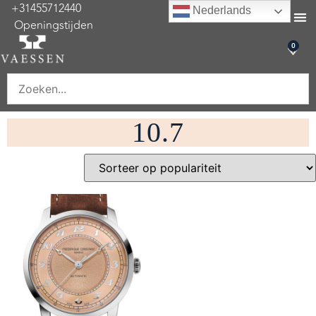
+31455712440
Nederlands
Openingstijden
Onderhoud & re
0
10.7