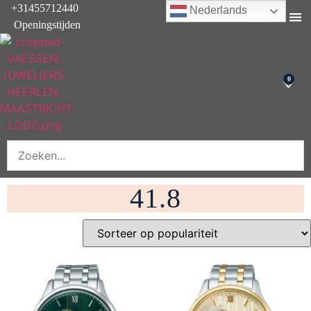
+31455712440
Nederlands
Openingstijden
Onderhoud & rep
0
41.8