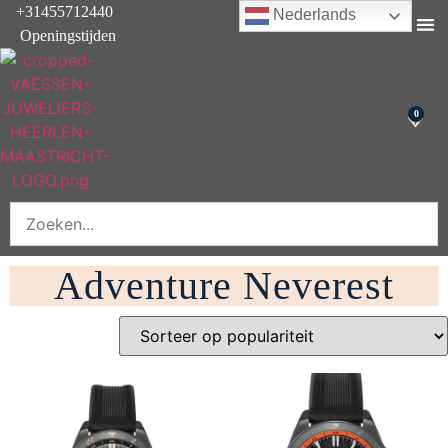
+31455712440
Nederlands
Openingstijden
Onderhoud & rep
0
Adventure Neverest